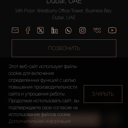
Dubai, UAE
14th Floor, Westburry Office Tower, Business Bay,
Dubai, UAE
ПОЗВОНИТЬ
Этот веб-сайт использует файлы
cookie для включения
определенных функций c целью
повышения производительности
AX CAPITAL ©2026 Все Права Защищены
ЗАКРЫТЬ
сайта и упрощения работы.
Условия
Политика
Карта
Продолжая использовать сайт, вы
использования
конфиденциальности
сайта
подтверждаете свое согласие на
использование файлов cookie.
ВСЕ ФИЛЬТРЫ
Дополнительная информация