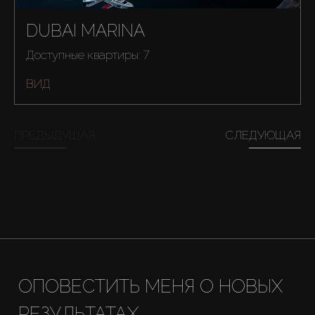
DUBAI MARINA
Доступные квартиры: 7
ВИД
Купить
ПРЕДЫДУЩАЯ
СЛЕДУЮЩАЯ
Аренда
Продажа
Новостройки
ОПОВЕСТИТЬ МЕНЯ О НОВЫХ
AX Journal
РЕЗУЛЬТАТАХ