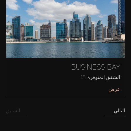
BUSINESS BAY
الشقق المتوفرة: 16
عرض
شراء
التالي
السابق
إيجار
بيع