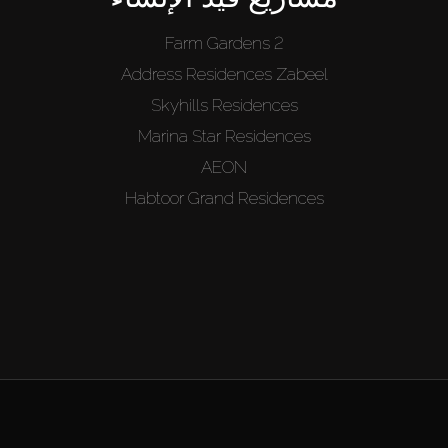
Farm Gardens 2
Address Residences Zabeel
Skyhills Residences
Marina Star Residences
AEON
Habtoor Grand Residences