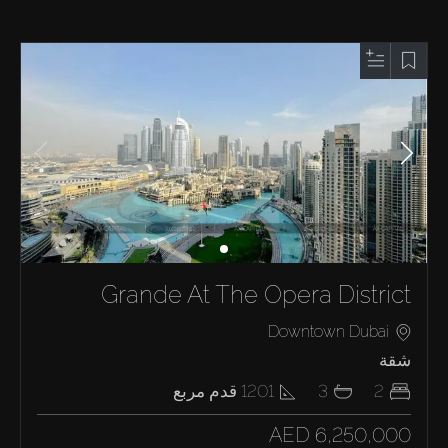
Grande At The Opera District
Downtown Dubai
شقة
2
3
1201
قدم مربع
AED 6,250,000