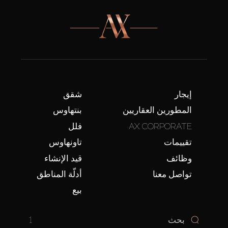
إيجار
شقق
المطورين العقاريين
بنتهاوس
AX CORPORATE
فلل
تقييمات
تاونهاوس
وظائف
قيد الإنشاء
تواصل معنا
أدلّة المناطق
بيع
1