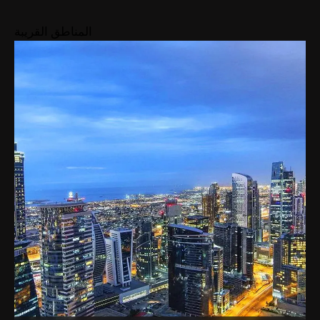
7
عرض
المتوسط
AED 37مليون
المناطق القريبة