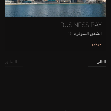
شراء
إيجار
BUSINESS BAY
بيع
الشقق المتوفرة: 16
عرض
قيد الإنشاء
الوكلاء
التالي
السابق
من نحن