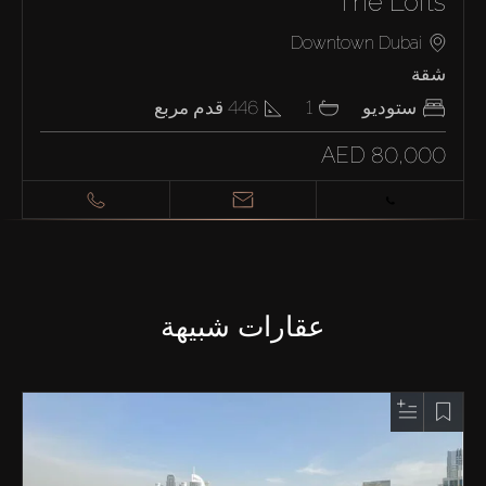
The Lofts
Downtown Dubai
شقة
ستوديو
1
446
قدم مربع
AED 80,000
عقارات شبيهة