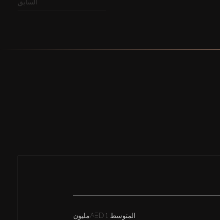
السابق
المتوسط
AED 1مليون