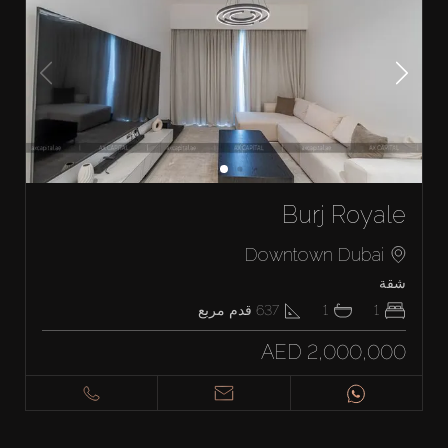
Burj Royale
Downtown Dubai
شقة
1
1
637
قدم مربع
AED 2,000,000