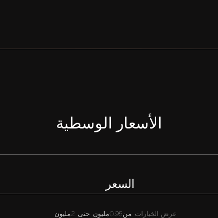
الأسعار الوسطية
السعر
عرض الخيارات
من
0.95مليون
حتى
2مليون