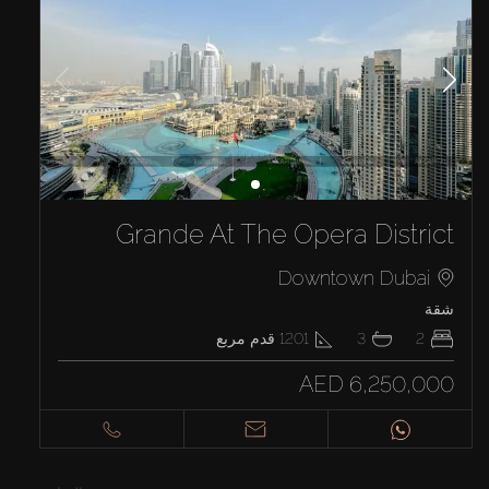
Grande At The Opera District
Downtown Dubai
شقة
2
3
1201
قدم مربع
AED 6,250,000