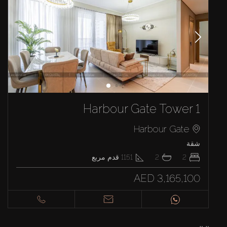
Harbour Gate Tower 1
Harbour Gate
شقة
2
2
1151
قدم مربع
AED 3,165,100