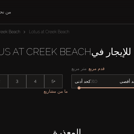
من نح
reek Beach
Lotus at Creek Beach
 فيLOTUS AT CREEK BEACH
قدم مربع
متر مربع
2
3
4
5+
د أقصى
كحد أدنى
ما من مشاريع
المعذرة