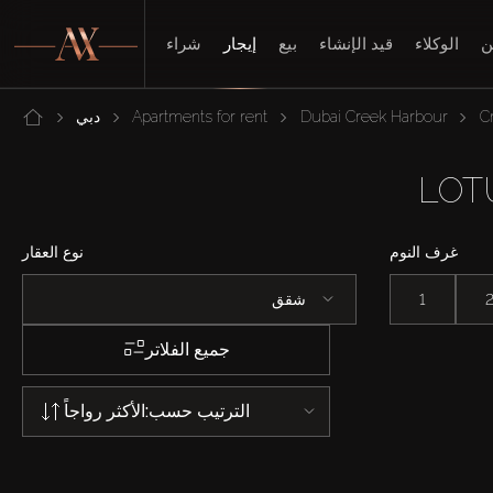
ن
الوكلاء
قيد الإنشاء
بيع
إيجار
شراء
C
Dubai Creek Harbour
Apartments for rent
دبي
غرف النوم
نوع العقار
1
شقق
جميع الفلاتر
الترتيب حسب:
الأكثر رواجاً