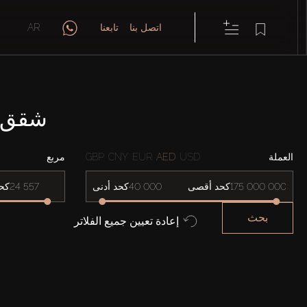
اتصل بنا
تابعنا
AR
شقق للإيجار
العملة
USD
AED
EUR
CNY
GBP
مربع
كحد أقصى
كحد أدنى
كح
بحث
إعادة تعيين جميع الفلاتر