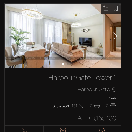
Harbour Gate Tower 1
Harbour Gate
شقة
2
2
1151
قدم مربع
AED 3,165,100