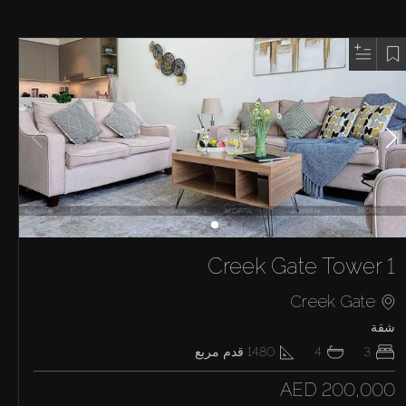
Creek Gate Tower 1
Creek Gate
شقة
3
4
1480
قدم مربع
AED 200,000