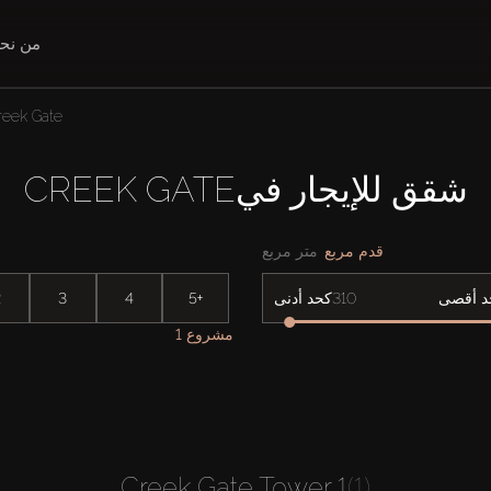
من نح
reek Gate
شقق للإيجار فيCREEK GATE
قدم مربع
متر مربع
2
3
4
5+
د أقصى
كحد أدنى
1 مشروع
Creek Gate Tower 1
(1)