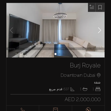
Burj Royale
Downtown Dubai
شقة
1
1
637
قدم مربع
AED 2,000,000