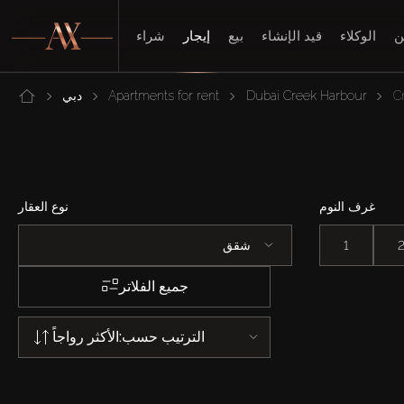
ن
الوكلاء
قيد الإنشاء
بيع
إيجار
شراء
C
Dubai Creek Harbour
Apartments for rent
دبي
غرف النوم
نوع العقار
1
شقق
جميع الفلاتر
الترتيب حسب:
الأكثر رواجاً