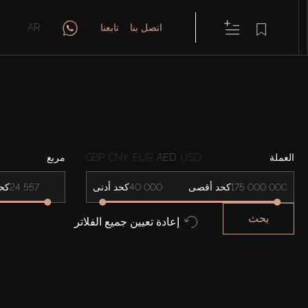
اتصل بنا
تابعنا
AR
العملة
USD
AED
EUR
CNY
GBP
مربع
كحد أقصى
كحد أدنى
كح
بحث
إعادة تعيين جميع الفلاتر