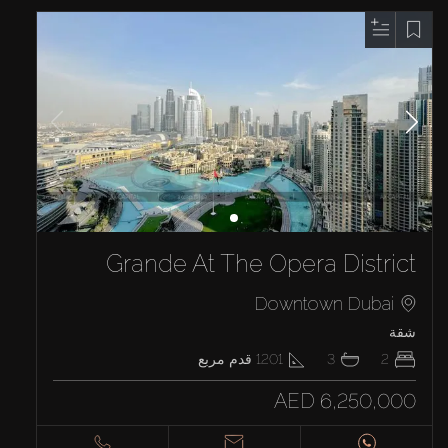
Grande At The Opera District
Downtown Dubai
شقة
2
3
1201
قدم مربع
AED 6,250,000