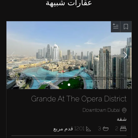
عقارات شبيهة
Grande At The Opera District
Downtown Dubai
شقة
2
3
1201
قدم مربع