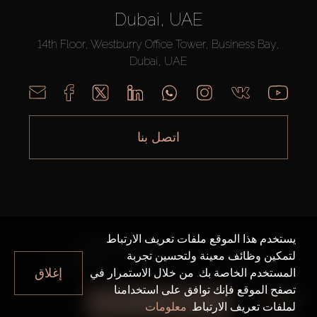
Dubai, UAE
14th Floor, Westburry Office Tower, Business Bay,
Dubai, UAE
اتصل بنا
يستخدم هذا الموقع ملفات تعريف الارتباط
AX CAPITAL ©2026 جميع الحقوق محفوظة
لتمكين وظائف معينة ولتحسين تجربة
خريطة الموقع
سياسة الخصوصية
شروط الاستخدام
إغلاق
المستخدم الخاصة بك. من خلال الاستمرار في
تصفح الموقع فإنك توافق على استخدامنا
جميع الفلاتر
لملفات تعريف الارتباط.
معلومات