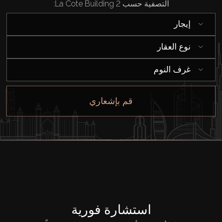
التصفية حسب La Cote Building 2:
شراء
إيجار
إيجار
نوع العقار
بيع
غرف النوم
قيد الإنشاء
قم بإشعاري
الوكلاء
من نحن
استشارة فورية