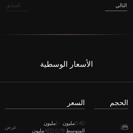
التالي
السابق
الأسعار الوسطية
الحجم
السعر
0.40مليون
-
1مليون
1
عرض
المتوسط
AED 0.78مليون