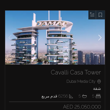
Cavalli Casa Tower
Dubai Media City
شقة
5
5
6256
قدم مربع
AED 25,050,000