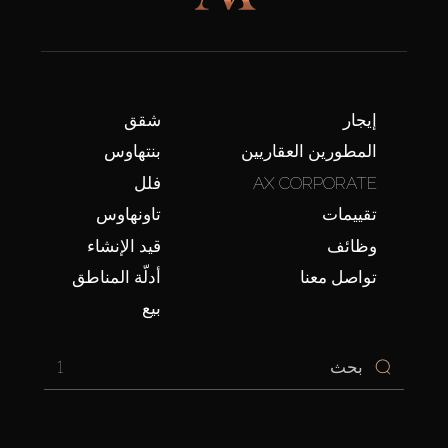
إيجار
شقق
المطورين العقاريين
بنتهاوس
AX CORPORATE
فلل
تقييمات
تاونهاوس
وظائف
قيد الإنشاء
تواصل معنا
أدلّة المناطق
بيع
1