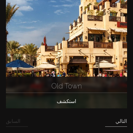
Old Town
استكشف
التالي
السابق