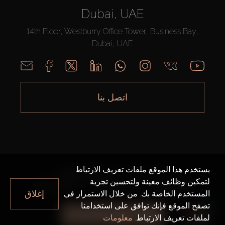
Dubai, UAE
14th Floor, Westburry Office Tower, Business Bay,
Dubai, UAE
اتصل بنا
يستخدم هذا الموقع ملفات تعريف الارتباط
AX CAPITAL ©2026 جميع الحقوق محفوظة
لتمكين وظائف معينة ولتحسين تجربة
خريطة الموقع
سياسة الخصوصية
شروط الاستخدام
إغلاق
المستخدم الخاصة بك. من خلال الاستمرار في
تصفح الموقع فإنك توافق على استخدامنا
جميع الفلاتر
لملفات تعريف الارتباط.
معلومات