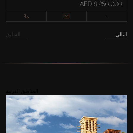
AED 6,250,000
التالي
السابق
المناطق القريبة