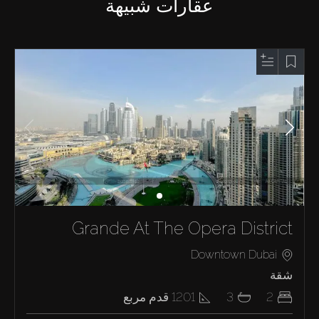
عقارات شبيهة
Grande At The Opera District
Downtown Dubai
شقة
2
3
1201
قدم مربع