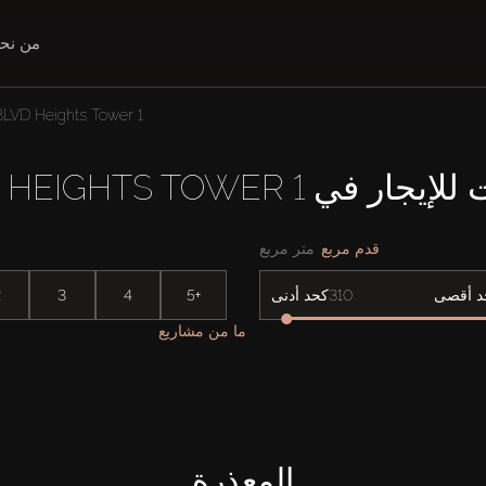
من نح
BLVD Heights Tower 1
ر في BLVD HEIGHTS TOWER 1
قدم مربع
متر مربع
2
3
4
5+
د أقصى
كحد أدنى
ما من مشاريع
المعذرة