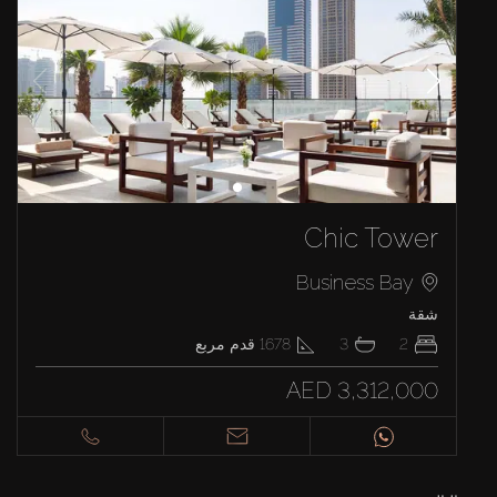
Chic Tower
Business Bay
شقة
2
3
1678
قدم مربع
AED 3,312,000