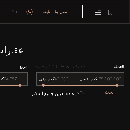
اتصل بنا
تابعنا
AR
عقارات للإيجا
العملة
USD
AED
EUR
CNY
GBP
مربع
كحد أقصى
كحد أدنى
كح
بحث
إعادة تعيين جميع الفلاتر