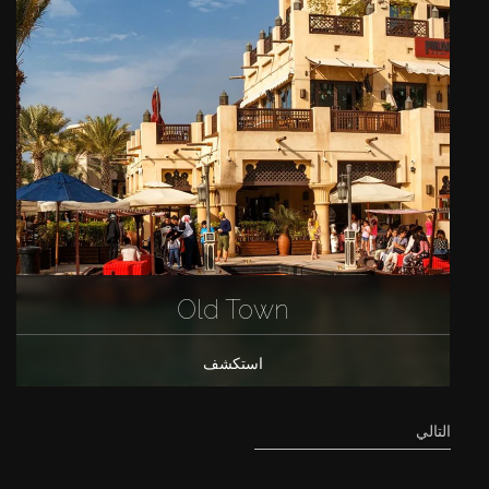
Old Town
استكشف
التالي