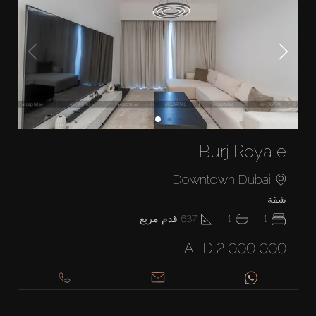
Burj Royale
Downtown Dubai
شقة
1
1
637
قدم مربع
AED 2,000,000