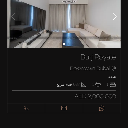
Burj Royale
Downtown Dubai
شقة
1
1
637
قدم مربع
AED 2,000,000