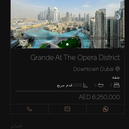
Grande At The Opera District
Downtown Dubai
شقة
2
3
1201
قدم مربع
AED 6,250,000
السابق