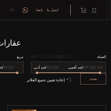
اتصل بنا
تابعنا
AR
عقارات للإيجا
العملة
USD
AED
EUR
CNY
GBP
مربع
كحد أقصى
كحد أدنى
كح
بحث
إعادة تعيين جميع الفلاتر