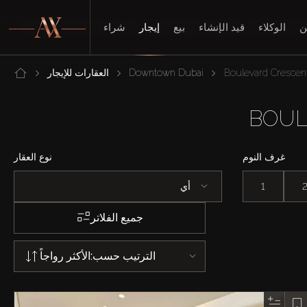
ن
الوكلاء
قيد الإنشاء
بيع
إيجار
شراء
Boulevard Crescen
Downtown Dubai
العقارات للإيجار
غرف النوم
نوع العقار
1
أي
جميع الفلاتر
الترتيب حسب:
الأكثر رواجاً