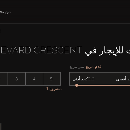
من نح
t
ر في BOULEVARD CRESCENT
قدم مربع
متر مربع
2
3
4
5+
د أقصى
كحد أدنى
1 مشروع