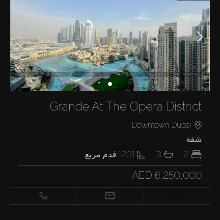
Grande At The Opera District
Downtown Dubai
شقة
2
3
1201
قدم مربع
AED 6,250,000