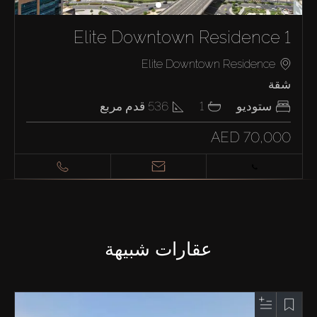
Elite Downtown Residence 1
Elite Downtown Residence
شقة
ستوديو
1
536
قدم مربع
AED 70,000
عقارات شبيهة