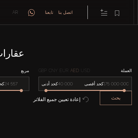
اتصل بنا
تابعنا
AR
عقارات للإيج
العملة
USD
AED
EUR
CNY
GBP
مربع
كحد أقصى
كحد أدنى
كح
بحث
إعادة تعيين جميع الفلاتر