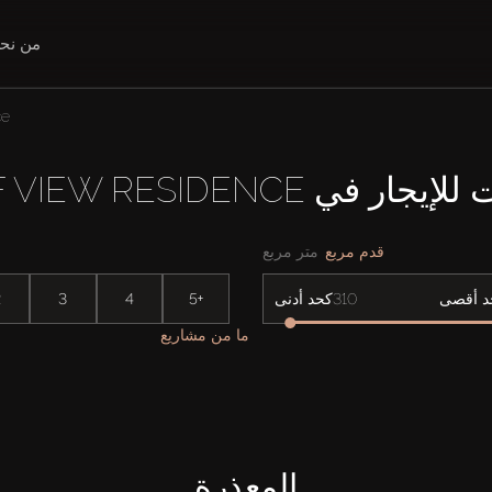
من نح
ce
ار في GOLF VIEW RESIDENCE
قدم مربع
متر مربع
2
3
4
5+
د أقصى
كحد أدنى
ما من مشاريع
المعذرة