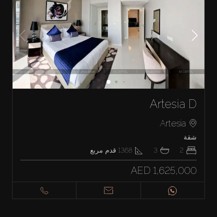
Artesia D
Artesia
شقة
2
3
1368
قدم مربع
AED 1,625,000