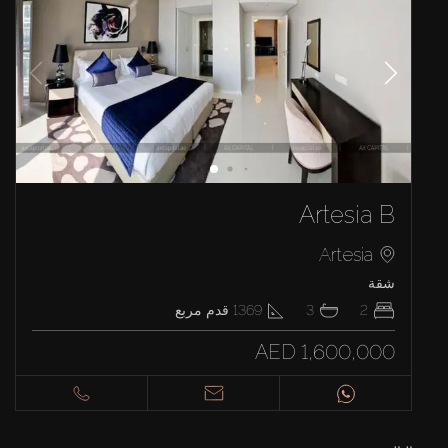
Artesia B
Artesia
شقة
2
3
1369
قدم مربع
AED 1,600,000