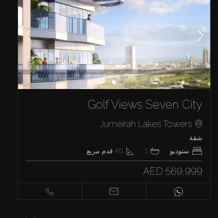
Golf Views Seven City
Jumeirah Lakes Towers
شقة
ستوديو
1
411
قدم مربع
AED 569,999