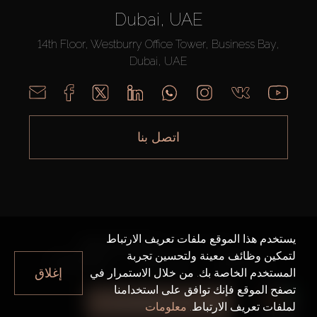
Dubai, UAE
14th Floor, Westburry Office Tower, Business Bay,
Dubai, UAE
اتصل بنا
يستخدم هذا الموقع ملفات تعريف الارتباط
AX CAPITAL ©2026 جميع الحقوق محفوظة
لتمكين وظائف معينة ولتحسين تجربة
خريطة الموقع
سياسة الخصوصية
شروط الاستخدام
إغلاق
المستخدم الخاصة بك. من خلال الاستمرار في
تصفح الموقع فإنك توافق على استخدامنا
جميع الفلاتر
لملفات تعريف الارتباط.
معلومات