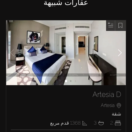
عقارات شبيهة
Artesia D
Artesia
شقة
2
3
1368
قدم مربع