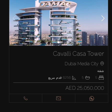
Cavalli Casa Tower
Dubai Media City
شقة
5
5
6256
قدم مربع
AED 25,050,000