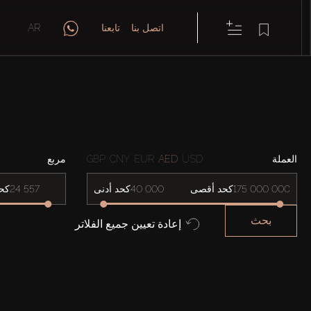
اتصل بنا
تابعنا
AR
العملة
USD
AED
EUR
CNY
GBP
مربع
كحد أقصى
كحد أدنى
كح
بحث
إعادة تعيين جميع الفلاتر