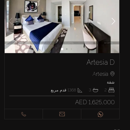
Artesia D
Artesia
شقة
2
3
1368
قدم مربع
AED 1,625,000