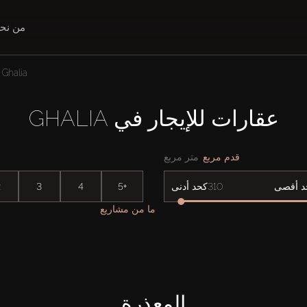
من نح
Ghalia
عقارات للإيجار في GHALIA
قدم مربع
متر مربع
2
3
4
5+
د أقصى
كحد أدنى
ما من مشاريع
المعذرة