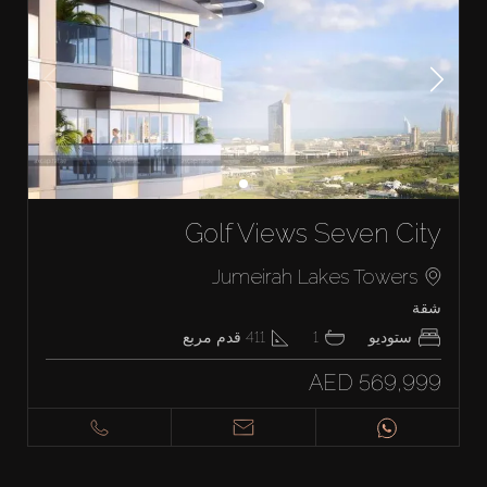
Golf Views Seven City
Jumeirah Lakes Towers
شقة
ستوديو
1
411
قدم مربع
AED 569,999