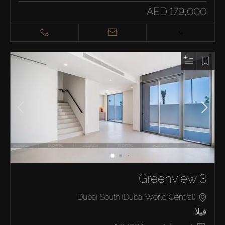
AED 179,000
Greenview 3
Dubai South (Dubai World Central)
فيلا