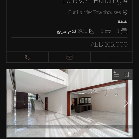
La Rive - Building 4
Sur La Mer Townhouses
شقة
1
1
809
قدم مربع
AED 155,000