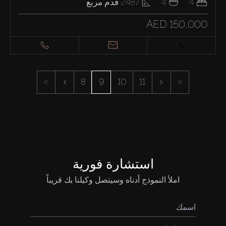
4
4
2487
قدم مربع
AED 150,000
شراء
إيجار
8
9
10
11
بيع
قيد الإنشاء
الوكلاء
استشارة فورية
املأ النموذج أدناه وسيتصل وكيلنا بك قريباً
من نحن