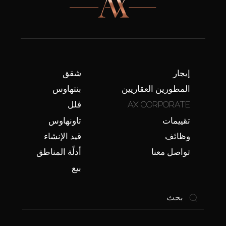
إيجار
شقق
المطورين العقاريين
بنتهاوس
AX CORPORATE
فلل
تقييمات
تاونهاوس
وظائف
قيد الإنشاء
تواصل معنا
أدلّة المناطق
بيع