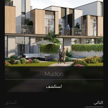
Mudon
استكشف
التالي
السابق