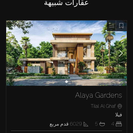
عقارات شبيهة
Alaya Gardens
Tilal Al Ghaf
فيلا
4
5
6029
قدم مربع