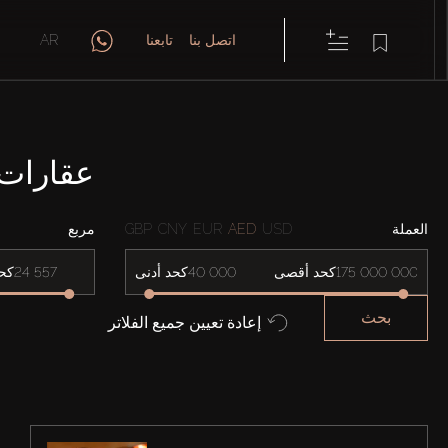
اتصل بنا
تابعنا
AR
عقارات للإيجار 
العملة
USD
AED
EUR
CNY
GBP
مربع
كحد أقصى
كحد أدنى
كح
بحث
إعادة تعيين جميع الفلاتر