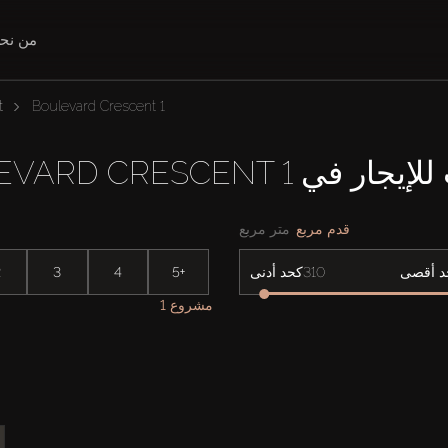
من نح
t
Boulevard Crescent 1
في BOULEVARD CRESCENT 1
قدم مربع
متر مربع
2
3
4
5+
د أقصى
كحد أدنى
1 مشروع