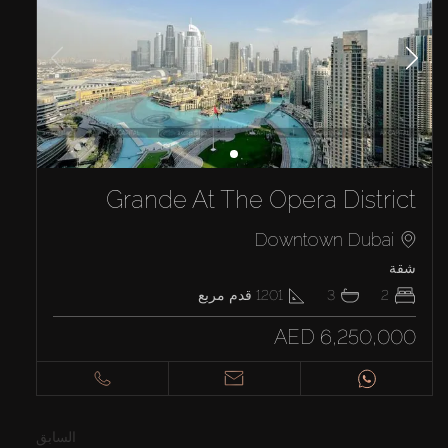
Grande At The Opera District
Downtown Dubai
شقة
2
3
1201
قدم مربع
AED 6,250,000
السابق