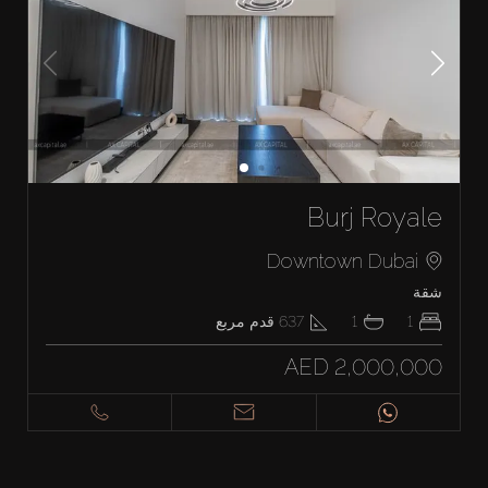
Burj Royale
Downtown Dubai
شقة
1
1
637
قدم مربع
AED 2,000,000