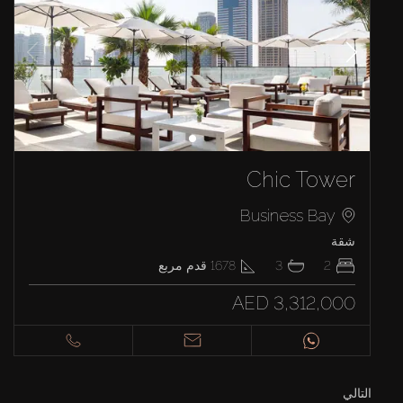
Chic Tower
Business Bay
شقة
2
3
1678
قدم مربع
AED 3,312,000
التالي